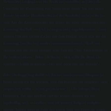
Neben dem Lenkrad war ein Tischchen installiert, auf dem alle
Utensilien zur Herstellung von Joints bereit lagen. Ich war sicher,
dass er für solche Handarbeiten auf der Autobahn nicht rechts ran
fuhr. Auf der Abschleppfahrt riss mitten auf einer verkehrsreichen
Kreuzung das Seil, weil ich zu ungeschickt angefahren war. Unter
wüsten Flüchen sprang Zacher aus dem Dodge, setzte sich auf die
Kreuzung, um das Seil wieder zusammenzuknoten. »Rolf, wir
verursachen hier einen riesigen Stau, lass uns Dein Auto erstmal an
die Seite schieben«, flehte ich ihn an. »Wat willst Du denn, Du
Spießer?« brüllte er zurück, »Det sind doch allet nur Regeln!«
Zehn Drehtage lang durfte ich Zacher nun betreuen. Morgens im
Hotel musste ich ihn wecken, weil das Personal ihn möglichst nicht
ansprechen wollte – schon gar nicht vor 12 Uhr mittags. Beim
Frühstück, das ihm ans Bett serviert wurde, drängte ich ihn
regelmäßig, sich zu beeilen, weil ich meinen Zeitplan einhalten
musste. Immer wenn er dann den ersten Joint des Tages im weich