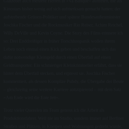
Glatzeder auch mehrere Herren in »Va Banque« auftreten, die als
Kinostars bisher wenig auf sich aufmerksam gemacht hatten: der
aufstrebende Grünen-Politiker und spätere Bundesaußenminister
Joschka Fischer und die Rockmusiker Rio Reiser, Achim Reichel,
Willy DeVille und Kevin Coyne. Die Story des Films erinnere ich
so: Drei Enddreißiger in früher Torschlusspanik wollen ihrem
Leben noch einmal einen Kick geben und beschaffen sich das
dafür notwendige Kleingeld durch einen Überfall auf einen
Geldtransporter. Ein schmieriger Kleinkrimineller erfährt, dass sie
hinter dem Überfall stecken, und erpresst sie. Joschka Fischer
kommentiert, als dessen Komplize Puhdy, die Übergabe der Beute
– gleichzeitig seine weitere Karriere antizipierend – mit dem Satz
»Am Ende wird die Ente fett«.
Trotz vieler Querelen im Team genoss ich die Arbeit als
Produktionsfahrer. Weil nie im Studio, sondern immer auf Berliner
Straßen und Plätzen, in Kneipen und Wohnungen gedreht wurde,